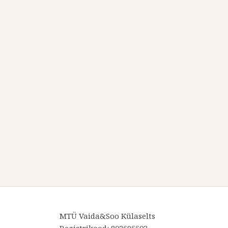
MTÜ Vaida&Soo Külaselts
Registrikood: 802695503