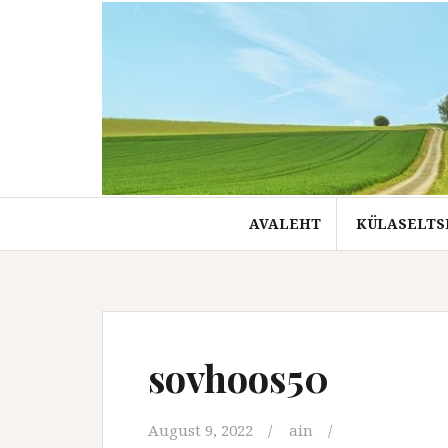
Skip
to
content
AVALEHT
KÜLASELTS
sovhoos50
August 9, 2022
ain