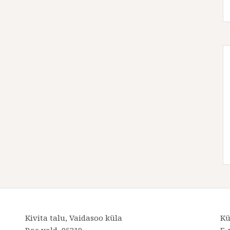
Kivita talu, Vaidasoo küla
Kü
Rae vald, 95319
E-