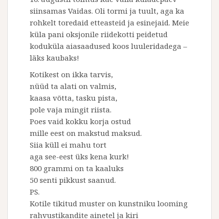
siinsamas Vaidas. Oli tormi ja tuult, aga ka
rohkelt toredaid etteasteid ja esinejaid. Meie
küla pani oksjonile riidekotti peidetud
koduküla aiasaadused koos luuleridadega –
läks kaubaks!
Kotikest on ikka tarvis,
nüüd ta alati on valmis,
kaasa võtta, tasku pista,
pole vaja mingit riista.
Poes vaid kokku korja ostud
mille eest on makstud maksud.
Siia küll ei mahu tort
aga see-eest üks kena kurk!
800 grammi on ta kaaluks
50 senti pikkust saanud.
PS.
Kotile tikitud muster on kunstniku looming
rahvustikandite ainetel ja kiri