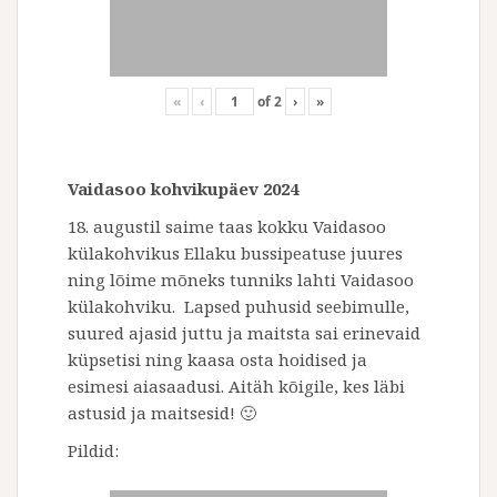
«
‹
of
2
›
»
Vaidasoo kohvikupäev 2024
18. augustil saime taas kokku Vaidasoo
külakohvikus Ellaku bussipeatuse juures
ning lõime mõneks tunniks lahti Vaidasoo
külakohviku. Lapsed puhusid seebimulle,
suured ajasid juttu ja maitsta sai erinevaid
küpsetisi ning kaasa osta hoidised ja
esimesi aiasaadusi. Aitäh kõigile, kes läbi
astusid ja maitsesid! 🙂
Pildid: