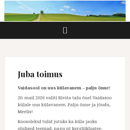
Skip
to
content
Juba toimus
Vaidasool on uus külavanem – palju õnne!
20. mail 2026 valiti Kivita talu õuel Vaidasoo
külale uus külavanem. Palju õnne ja jõudu,
Meelis!
Koosolekul tulid jutuks ka küla jaoks
olulised teemad, nagu nt kergliiklustee,