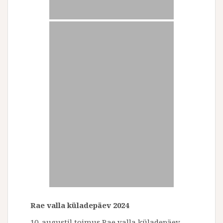
Rae valla küladepäev 2024
10. augustil toimus Rae valla küladepäev